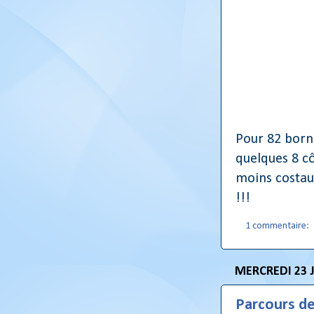
Pour 82 borne
quelques 8 cô
moins costaud
!!!
1 commentaire:
MERCREDI 23 
Parcours de