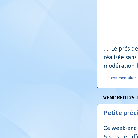
.... Le présid
réalisée sans
modération !
1 commentaire:
VENDREDI 25 
Petite préci
Ce week-end 
6 kms de diff