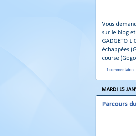
Vous demandi
sur le blog e
GADGETO LIONE
échappées (G
course (Gogo 
1 commentaire:
MARDI 15 JAN
Parcours du