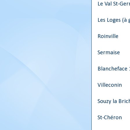
Le Val St-Ge
Les Loges (à 
Roinville
Sermaise
Blancheface 
Villeconin
Souzy la Bric
St-Chéron