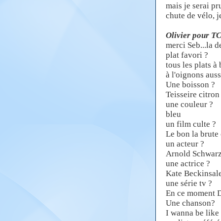
mais je serai pr
chute de vélo, j
Olivier pour T
merci Seb...la d
plat favori ?
tous les plats à
à l'oignons auss
Une boisson ?
Teisseire citron
une couleur ?
bleu
un film culte ?
Le bon la brute 
un acteur ?
Arnold Schwarz
une actrice ?
Kate Beckinsal
une série tv ?
En ce moment D
Une chanson?
I wanna be like 