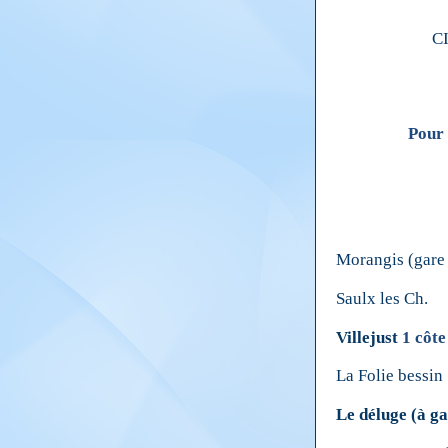
CIRCUIT 
(67 km et 
Pour les côt
Regroupeme
Morangis (gare 
Saulx les Ch.
Villejust
1 côte
La Folie bessin
Le déluge
(à g