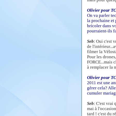
Olivier pour T
On va parler te
la prochaine e
bricoler dans v
pourraient-ils f
Seb
: Oui c'est 
de l'intérieur..
filmer la Vélost
Pour les drones
FORCE...mais chu
à remplacer la n
Olivier pour T
2011 est une an
gérer cela? All
cumuler mariage
Seb
: C'est vrai
mai à l'occasion
tard ! c'est du 