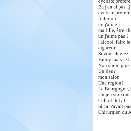
cycliste préféré 
Ba j'en ai pas...
cycliste préféré 
Indurain
un j'aime ?
ma fille, être c
un j'aime pas ?
l'alcool, faire 
cigarette...
Si vous deviez 
Fanny mais je l'
Non sinon plus 
Un lieu?
mon salon
Une région?
La Bourgogne, l
Un jeu sur cons
Call of duty 6
Si ça n'avait pas
Chirurgien ou A