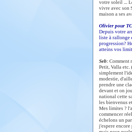
votre soleil ...
vivre avec son 
maison a ses ava
Olivier pour T
Depuis votre ar
liste à rallonge
progression? Ho
atteins vos limi
Seb
: Comment n
Petit, Valla etc
simplement l'idé
modestie, d'aill
prendre une claq
devant et on jou
national cette s
les bienvenus e
Mes limites ? l'
commencer réell
échelons un par 
j'espere encore 
mais pour quelqu