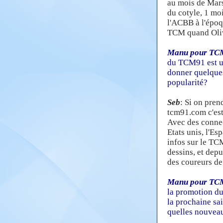
au mois de Mars 
du cotyle, 1 moi
l'ACBB à l'époqu
TCM quand Olivi
Manu pour TC
du TCM91 est un
donner quelques 
popularité?
Seb
: Si on pren
tcm91.com c'est
Avec des connecti
Etats unis, l'Es
infos sur le TC
dessins, et depu
des coureurs de 
Manu pour TC
la promotion du
la prochaine sai
quelles nouveau