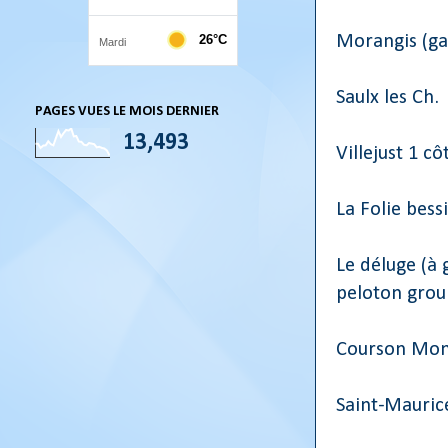
Morangis (gar
Saulx les Ch.
PAGES VUES LE MOIS DERNIER
13,493
Villejust 1 c
La Folie bess
Le déluge (à 
peloton grou
Courson Mon
Saint-Mauri