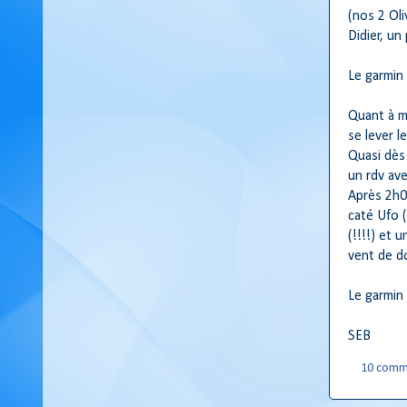
(nos 2 Oliv
Didier, un
Le garmin 
Quant à mo
se lever l
Quasi dès 
un rdv av
Après 2h05
caté Ufo (
(!!!!) et 
vent de dos
Le garmin
SEB
10 comm