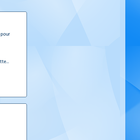
 pour
te...