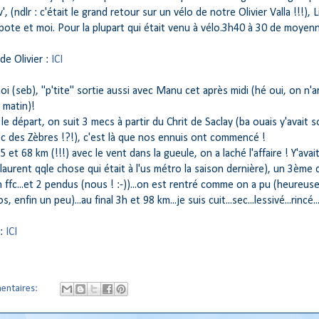
', (ndlr : c'était le grand retour sur un vélo de notre Olivier Valla !!!), L
 pote et moi. Pour la plupart qui était venu à vélo.3h40 à 30 de moyenn
de Olivier :
ICI
i (seb), "p'tite" sortie aussi avec Manu cet après midi (hé oui, on n'ar
e matin)!
le départ, on suit 3 mecs à partir du Chrit de Saclay (ba ouais y'avait s
ec des Zèbres !?!), c'est là que nos ennuis ont commencé !
 et 68 km (!!!) avec le vent dans la gueule, on a laché l'affaire ! Y'avai
laurent qqle chose qui était à l'us métro la saison dernière), un 3ème
un ffc...et 2 pendus (nous ! :-))...on est rentré comme on a pu (heureu
, enfin un peu)...au final 3h et 98 km...je suis cuit...sec...lessivé...rincé...
 :
ICI
entaires: