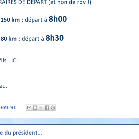
AIRES DE DEPART (et non de rdv !)
8h00
 150 km :
départ à
8h30
 80 km :
départ à
ils :
ICI
au.
entaires:
 du président...