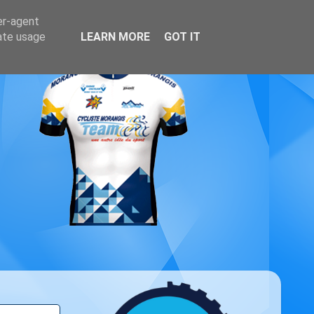
er-agent
rate usage
LEARN MORE
GOT IT