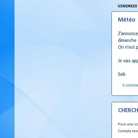
VENDREDI 
Météo
Z'annonce
dimanche !
On n'est 
Je vais ap
Seb
3 comme
CHERCH
Pour une so
Compte tenu 