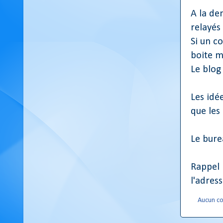
A la de
relayés 
Si un c
boite m
Le blog 
Les idé
que les
Le bure
Rappel 
l'adres
Aucun c