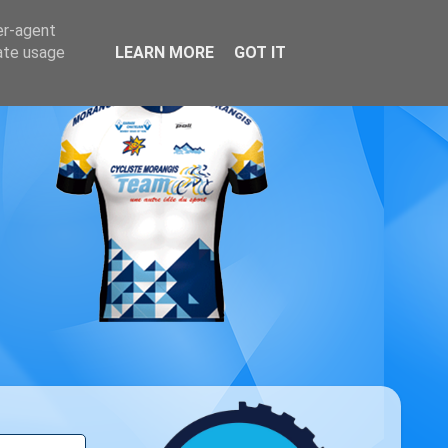
er-agent
rate usage
LEARN MORE
GOT IT