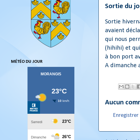
Sortie du jo
Sortie hivern
avaient décla
qui nous perm
(hihihi) et q
à bon port a
MÉTÉO DU JOUR
A dimanche av
Aucun comm
Enregistre