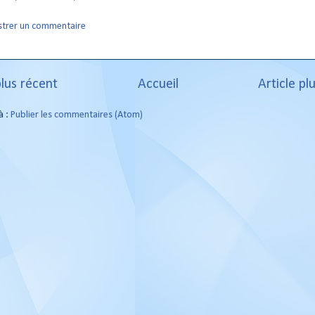
strer un commentaire
plus récent
Accueil
Article pl
à :
Publier les commentaires (Atom)