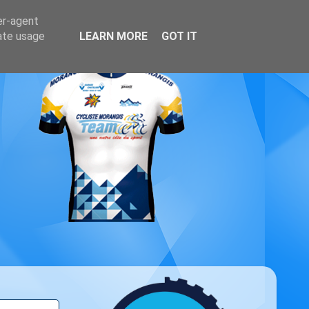
er-agent
rate usage
LEARN MORE
GOT IT