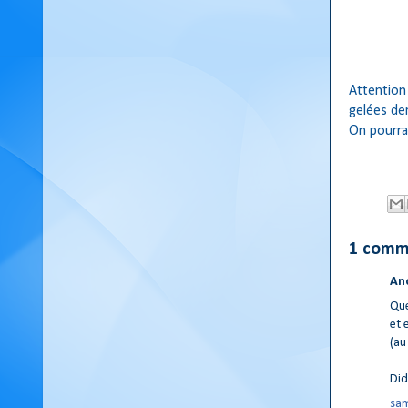
Attention i
gelées dem
On pourra
1 comm
An
Que
et 
(au
Did
sam