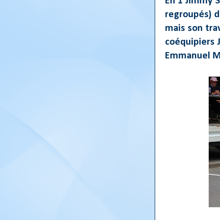
En 1 Jimmy S
regroupés) dè
mais son tra
coéquipiers 
Emmanuel M