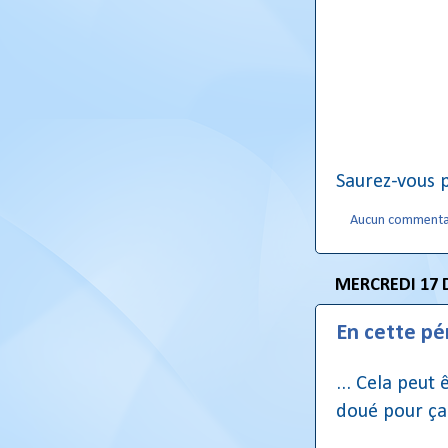
Saurez-vous 
Aucun commenta
MERCREDI 17 
En cette pé
... Cela peut
doué pour ça