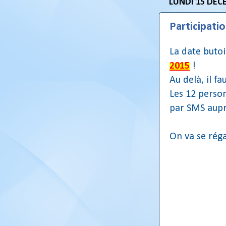
LUNDI 15 DÉC
Participatio
La date butoi
2015
!
Au delà, il f
Les 12 perso
par SMS auprè
On va se réga