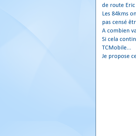
de route Eric 
Les 84kms on
pas censé êtr
A combien va-t
Si cela conti
TCMobile...
Je propose cel