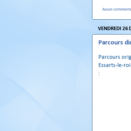
Aucun commenta
VENDREDI 26 
Parcours d
Parcours orig
Essarts-le-ro
: