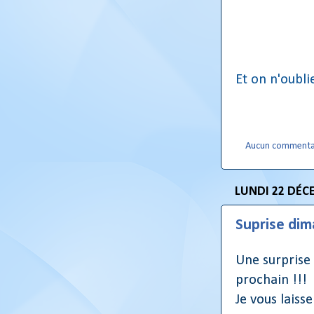
Et on n'oublie
Aucun commenta
LUNDI 22 DÉC
Suprise dim
Une surprise 
prochain !!!
Je vous laisse