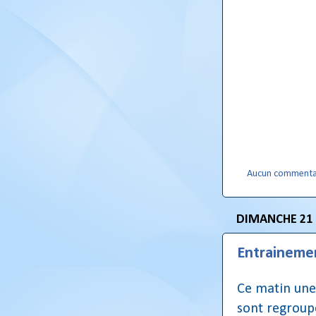
Aucun commenta
DIMANCHE 21
Entraineme
Ce matin une 
sont regroup