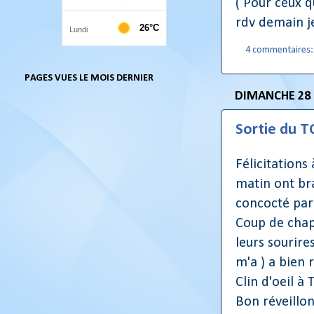
( Pour ceux q
rdv demain je
4 commentaires
PAGES VUES LE MOIS DERNIER
DIMANCHE 28
Sortie du T
Félicitations
matin ont bra
concocté par 
Coup de chap
leurs sourire
m'a ) a bien 
Clin d'oeil à
Bon réveillon