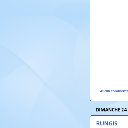
Aucun commenta
DIMANCHE 24 
RUNGIS