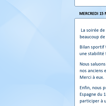
MERCREDI 15
La soirée de 
beaucoup de m
Bilan sportif
une stabilit
Nous saluons 
nos anciens e
Merci à eux.
Enfin, nous 
Espagne du 17
participer à 