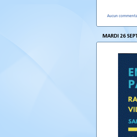
Aucun commenta
MARDI 26 SEP