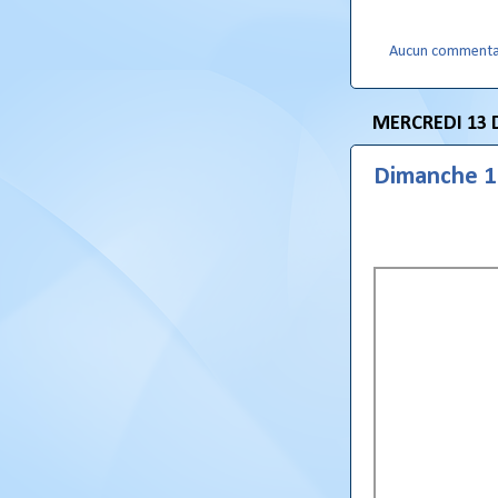
Aucun commenta
MERCREDI 13 
Dimanche 1