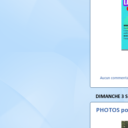
Aucun commenta
DIMANCHE 3 S
PHOTOS p