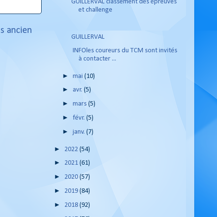
GUILLERVAL classement des épreuves
et challenge
us ancien
GUILLERVAL
INFOles coureurs du TCM sont invités
à contacter ...
►
mai
(10)
►
avr.
(5)
►
mars
(5)
►
févr.
(5)
►
janv.
(7)
►
2022
(54)
►
2021
(61)
►
2020
(57)
►
2019
(84)
►
2018
(92)