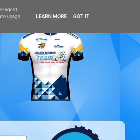
er-agent
rate usage
LEARN MORE
GOT IT