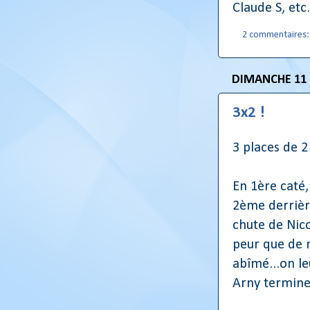
Claude S, etc
2 commentaires
DIMANCHE 11
3x2 !
3 places de 2
En 1ère caté
2ème derrièr
chute de Nico
peur que de
abîmé...on le
Arny termin