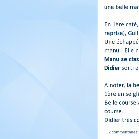
une belle mat
En 1ère caté,
reprise), Gui
Une échappée
manu ! Elle n
Manu se cla
Didier
sorti 
A noter, la b
1ère en se g
Belle course 
course.
Didier très co
2 commentaires