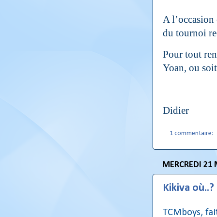
A l’occasion
du tournoi re
Pour tout re
Yoan, ou soit
Didier
1 commentaire:
MERCREDI 21 
Kikiva où..?
TCMboys, fait