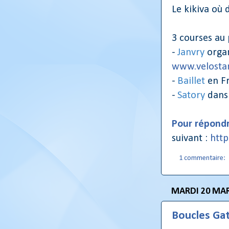
Le kikiva où 
3 courses au
-
Janvry
organ
www.velostar
-
Baillet
en Fr
-
Satory
dans 
Pour répondr
suivant :
htt
1 commentaire:
MARDI 20 MAR
Boucles Gat