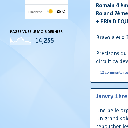
Romain 4 è
Roland 7èm
+ PRIX D'EQU
PAGES VUES LE MOIS DERNIER
Bravo à eux 3
14,255
Précisons qu'
circuit ça dev
12 commentaire
Janvry 1ère
Une belle org
Un grand sole
reboucher les