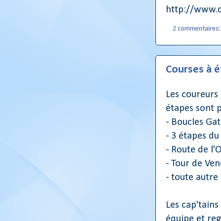
http://www.
2 commentaires
Courses à 
Les coureurs
étapes sont p
- Boucles Gat
- 3 étapes d
- Route de l'
- Tour de Ve
- toute autre 
Les cap'tains
équipe et reg