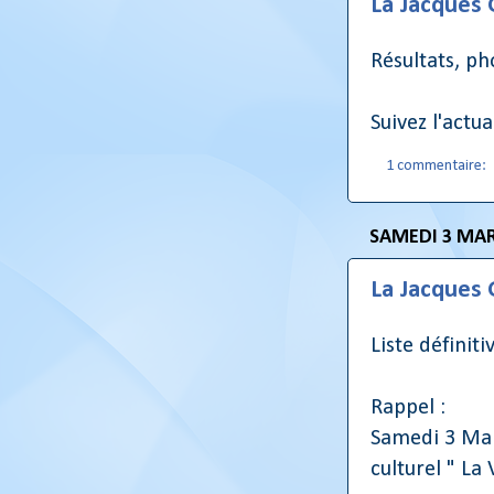
La Jacques
Résultats, p
Suivez l'actu
1 commentaire:
SAMEDI 3 MAR
La Jacques
Liste définit
Rappel :
Samedi 3 Mar
culturel " La 