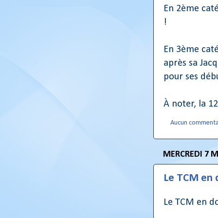
En 2ème caté,
!
En 3ème caté
après sa Jac
pour ses déb
À noter, la 1
Aucun commenta
MERCREDI 7 M
Le TCM en 
Le TCM en do