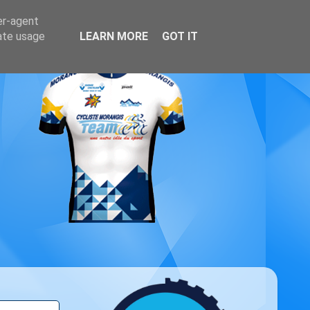
er-agent
rate usage
LEARN MORE
GOT IT