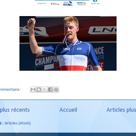
ommentaire:
 plus récents
Accueil
Articles plu
à :
Articles (Atom)