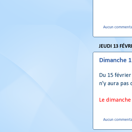
Aucun commenta
JEUDI 13 FÉVR
Dimanche 1
Du 15 février
n'y aura pas 
Le dimanche 
Aucun commenta