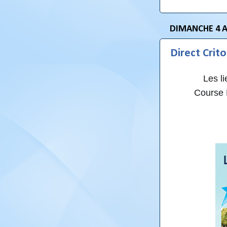
DIMANCHE 4 A
Direct Crito
Les li
Course 