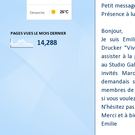
Petit message
Présence à l
Bonjour,
PAGES VUES LE MOIS DERNIER
Je suis Emi
14,288
Drucker "Viv
assister à l
au Studio Gab
invités Marc
demandais s
membres de v
si vous voul
N'hésitez pas
Merci et à bi
Emilie