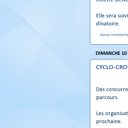
Colette Bess
Elle sera sui
dînatoire.
Aucun commenta
DIMANCHE 10
CYCLO-CROS
Des concurren
parcours.
Les organisat
prochaine.