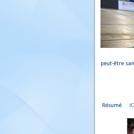
peut-être sans
Résumé
IC