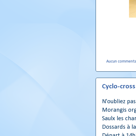
2 be
Aucun commenta
Cyclo-cross
N'oubliez pa
Morangis org
Saulx les char
Dossards à la
Départ à 14h