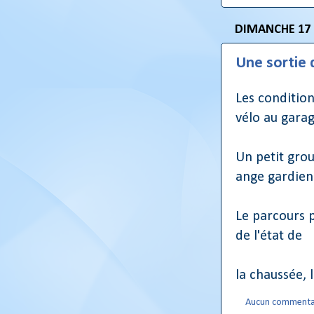
DIMANCHE 17
Une sortie 
Les condition
vélo au garag
Un petit grou
ange gardien
Le parcours p
de l'état de
la chaussée, 
Aucun commenta