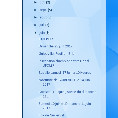
►
oct.
(2)
►
sept.
(5)
►
août
(5)
►
juil.
(7)
▼
juin
(9)
ETREPILLY
Dimanche 25 juin 2017
Guibeville, Reuil-en-Brie
Inscription championnat régional
UFOLEP
Bastille samedi 17 Juin à 10 Heures
Nocturne de GUIBEVILLE le 14 juin
2017
Boisseaux 10 juin , sortie du dimanche
11...
Samedi 10 juin et Dimanche 11 juin
2017
Prix de Guillerval