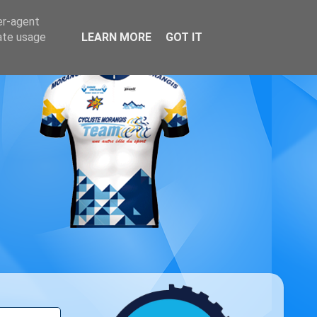
er-agent
rate usage
LEARN MORE
GOT IT