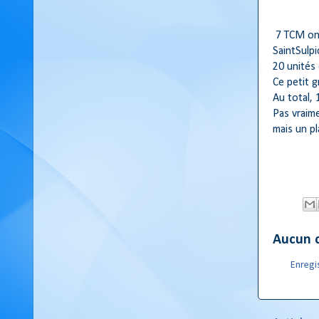
7 TCM ont
SaintSulpi
20 unités
Ce petit 
Au total,
Pas vraim
mais un pla
Aucun 
Enregi