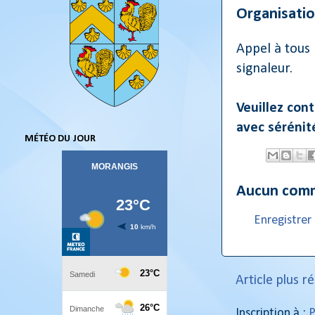
Organisati
Appel à tous 
signaleur.
Veuillez cont
avec sérénit
MÉTÉO DU JOUR
Aucun comm
Enregistre
Article plus r
Inscription à :
P