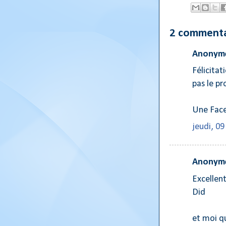
2 commenta
Anonyme
Félicitat
pas le pr
Une Fac
jeudi, 0
Anonyme
Excellent
Did
et moi qu