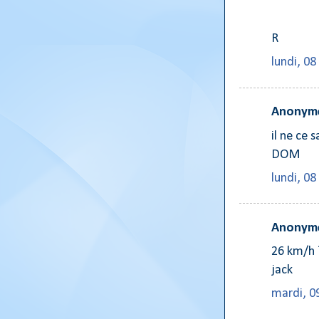
R
lundi, 0
Anonyme
il ne ce 
DOM
lundi, 0
Anonyme
26 km/h ?
jack
mardi, 0