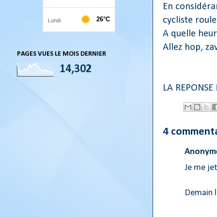
En considéra
cycliste rou
A quelle heur
Allez hop, za
PAGES VUES LE MOIS DERNIER
14,302
LA REPONSE
4 commenta
Anonyme
Je me je
Demain l