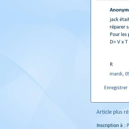
Anonyme
jack étai
réparer s
Pour les 
D= V x T
R
mardi, 0
Enregistre
Article plus r
Inscription à :
P