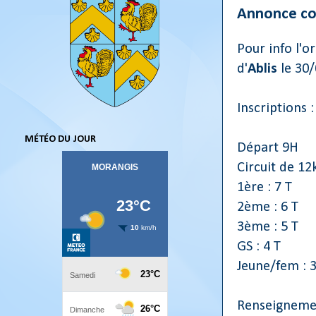
Annonce cou
Pour info l'o
d'
Ablis
le 30
Inscriptions :
MÉTÉO DU JOUR
Départ 9H
Circuit de 1
1ère : 7 T
2ème : 6 T
3ème : 5 T
GS : 4 T
Jeune/fem : 
Renseignemen