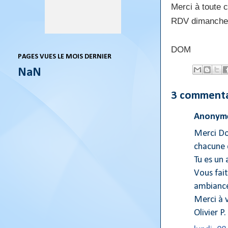
Merci à toute c
RDV dimanche p
DOM
PAGES VUES LE MOIS DERNIER
NaN
3 commenta
Anonyme
Merci Dom
chacune 
Tu es un
Vous fait
ambianc
Merci à 
Olivier P.