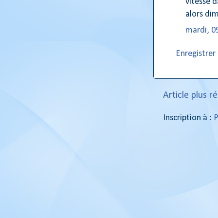
vitesse d
alors di
mardi, 0
Enregistre
Article plus r
Inscription à :
P