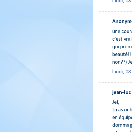
lundi, 08
Anonyme
une cours
c'est vra
qui prom
beauté!!(
non??) J
lundi, 08
jean-luc
Jef,
tu as oub
en équipe
dommage 