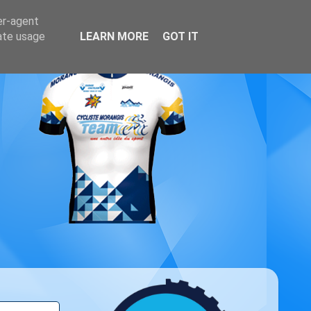
er-agent
rate usage
LEARN MORE
GOT IT