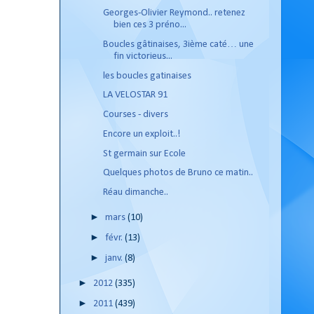
Georges-Olivier Reymond.. retenez
bien ces 3 préno...
Boucles gâtinaises, 3ième caté… une
fin victorieus...
les boucles gatinaises
LA VELOSTAR 91
Courses - divers
Encore un exploit..!
St germain sur Ecole
Quelques photos de Bruno ce matin..
Réau dimanche..
►
mars
(10)
►
févr.
(13)
►
janv.
(8)
►
2012
(335)
►
2011
(439)