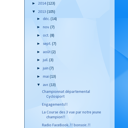
►
2014
(123)
▼
2013
(105)
►
déc.
(14)
►
nov.
(7)
►
oct.
(8)
►
sept.
(7)
►
août
(2)
►
juil.
(3)
►
juin
(7)
►
mai
(13)
▼
avr.
(13)
Championnat départemental
Cyclosport
Engagements!!
La Course des 3 vue par notre jeune
champion!!
Radio FaceBook..!! bonsoir..!!