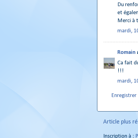
Du renfor
et égale
Merci à t
mardi, 1
Romain
Ca fait d
!!!
mardi, 1
Enregistre
Article plus r
Inscription à :
P