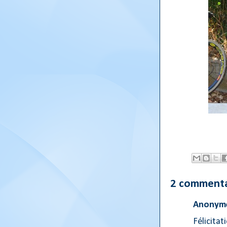
2 commenta
Anonyme
Félicitat