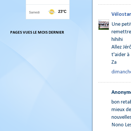
Vélostar
Une petit
remettre 
PAGES VUES LE MOIS DERNIER
hihihi
Allez Jér
t'aider à
Za
dimanche
Anonyme
bon reta
mieux de
nouvelle
Nono Les