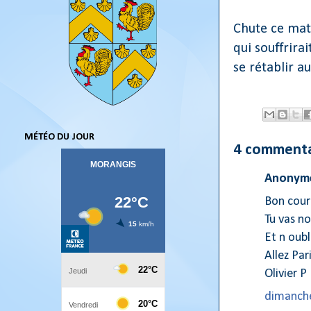
Chute ce mat
qui souffrira
se rétablir au
MÉTÉO DU JOUR
4 commenta
Anonyme
Bon cour
Tu vas nou
Et n oubli
Allez Par
Olivier P
dimanche