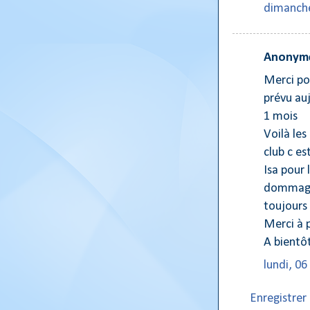
dimanche
Anonyme
Merci po
prévu au
1 mois
Voilà les
club c e
Isa pour 
dommage 
toujours 
Merci à p
A bientô
lundi, 06
Enregistre