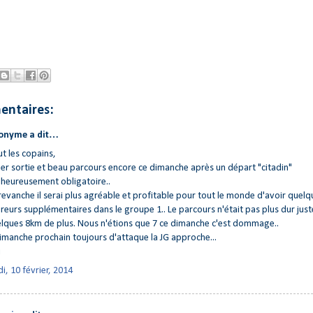
entaires:
onyme a dit…
ut les copains,
er sortie et beau parcours encore ce dimanche après un départ "citadin"
heureusement obligatoire..
revanche il serai plus agréable et profitable pour tout le monde d'avoir quelq
reurs supplémentaires dans le groupe 1.. Le parcours n'était pas plus dur just
lques 8km de plus. Nous n'étions que 7 ce dimanche c'est dommage..
imanche prochain toujours d'attaque la JG approche...
u
di, 10 février, 2014