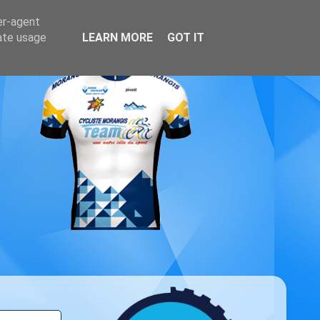
er-agent
rate usage
LEARN MORE
GOT IT