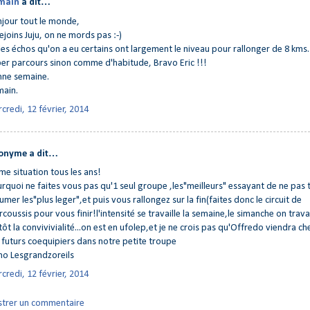
main
a dit…
jour tout le monde,
rejoins Juju, on ne mords pas :-)
les échos qu'on a eu certains ont largement le niveau pour rallonger de 8 kms.
er parcours sinon comme d'habitude, Bravo Eric !!!
ne semaine.
ain.
credi, 12 février, 2014
onyme a dit…
e situation tous les ans!
rquoi ne faites vous pas qu'1 seul groupe ,les"meilleurs" essayant de ne pas 
umer les"plus leger",et puis vous rallongez sur la fin(faites donc le circuit de
coussis pour vous finir!l'intensité se travaille la semaine,le simanche on travai
tôt la convivivialité...on est en ufolep,et je ne crois pas qu'Offredo viendra ch
 futurs coequipiers dans notre petite troupe
o Lesgrandzoreils
credi, 12 février, 2014
strer un commentaire