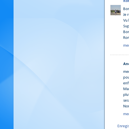
Ro
Bon
Je 
Vu 
Sup
Bon
Rom
mer
An
mem
pou
enf
Mar
plu
ses
Non
mer
Enregi