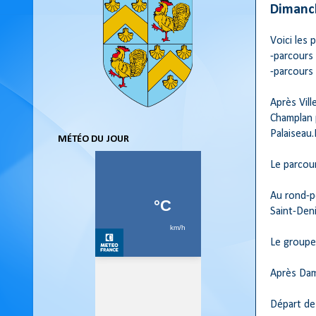
Dimanch
Voici les 
-parcours
-parcours
Après Vill
Champlan p
Palaiseau.
MÉTÉO DU JOUR
Le parcou
Au rond-po
Saint-Deni
Le groupe 
Après Dam
Départ de 