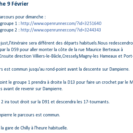
e 9 Février
parcours pour dimanche :
 groupe 1 :
http://www.openrunner.com/?id=3251640
 groupe 2 :
http://www.openrunner.com/?id=3244343
ejust,l'itinéraire sera différent des départs habituels.Nous redescendr
ar la D59 pour aller monter la côte de la rue Maurice Berteaux à
Ensuite direction Villiers-le-Bâcle,Cressely,Magny-les Hameaux et Port
rs est commun jusqu'au rond-point avant la descente sur Dampierre.
int le groupe 1 prendra à droite la D13 pour faire un crochet par le M
s avant de revenir sur Dampierre.
2 ira tout droit sur la D91 et descendra les 17-tournants.
pierre le parcours est commun.
la gare de Chilly à l'heure habituelle.