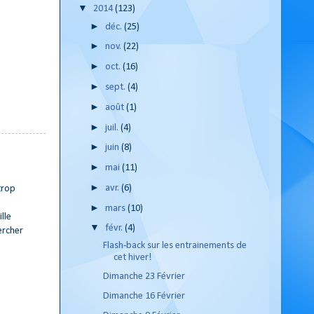
▼
2014
(123)
►
déc.
(25)
►
nov.
(22)
►
oct.
(16)
►
sept.
(4)
►
août
(1)
►
juil.
(4)
►
juin
(8)
►
mai
(11)
►
avr.
(6)
trop
►
mars
(10)
lle
▼
févr.
(4)
ercher
Flash-back sur les entrainements de
cet hiver!
Dimanche 23 Février
Dimanche 16 Février