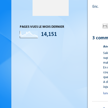
Eric.
PAGES VUES LE MOIS DERNIER
14,151
3 comm
An
Sal
sup
mal
En 
cou
que
A d
Juj
lun