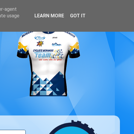
er-agent
rate usage
LEARN MORE
GOT IT