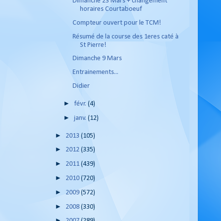
Dimanche 23 Mars + changement
horaires Courtaboeuf
Compteur ouvert pour le TCM!
Résumé de la course des 1eres caté à
St Pierre!
Dimanche 9 Mars
Entrainements...
Didier
►
févr.
(4)
►
janv.
(12)
►
2013
(105)
►
2012
(335)
►
2011
(439)
►
2010
(720)
►
2009
(572)
►
2008
(330)
►
2007
(289)