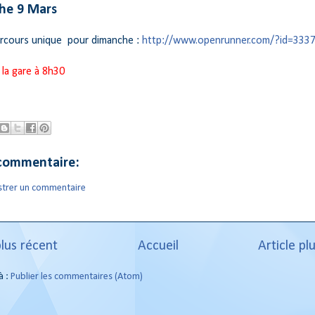
he 9 Mars
parcours unique pour dimanche :
http://www.openrunner.com/?id=333
 la gare à 8h30
commentaire:
strer un commentaire
plus récent
Accueil
Article pl
à :
Publier les commentaires (Atom)