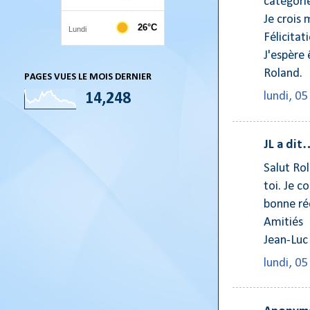
catégori
Je crois
Félicitat
J'espère 
Roland.
PAGES VUES LE MOIS DERNIER
lundi, 05
14,248
JL a dit
Salut Rol
toi. Je 
bonne réc
Amitiés
Jean-Luc
lundi, 05