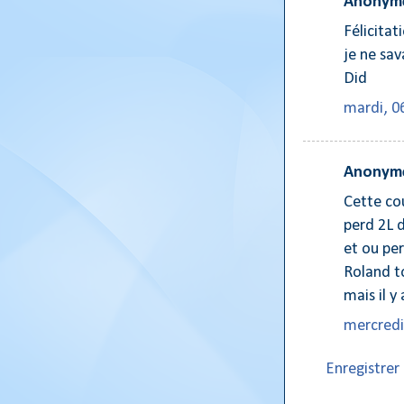
Anonyme
Félicitat
je ne sava
Did
mardi, 0
Anonyme
Cette co
perd 2L d
et ou per
Roland t
mais il 
mercredi
Enregistre