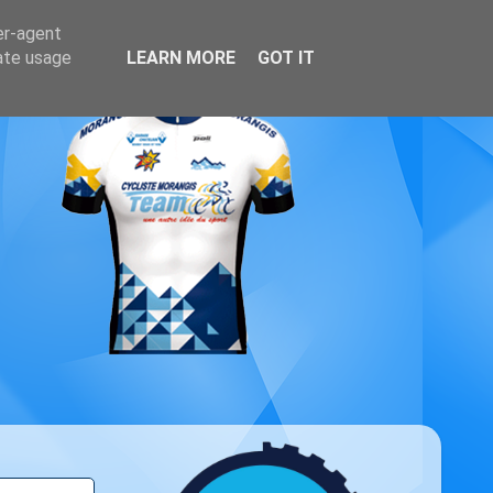
er-agent
rate usage
LEARN MORE
GOT IT