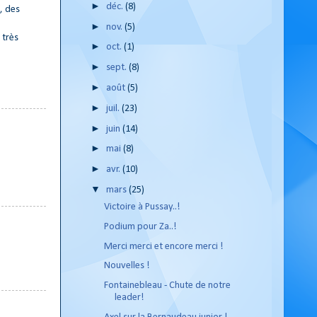
►
déc.
(8)
, des
►
nov.
(5)
 très
►
oct.
(1)
►
sept.
(8)
►
août
(5)
►
juil.
(23)
►
juin
(14)
►
mai
(8)
►
avr.
(10)
▼
mars
(25)
Victoire à Pussay..!
Podium pour Za..!
Merci merci et encore merci !
Nouvelles !
Fontainebleau - Chute de notre
leader!