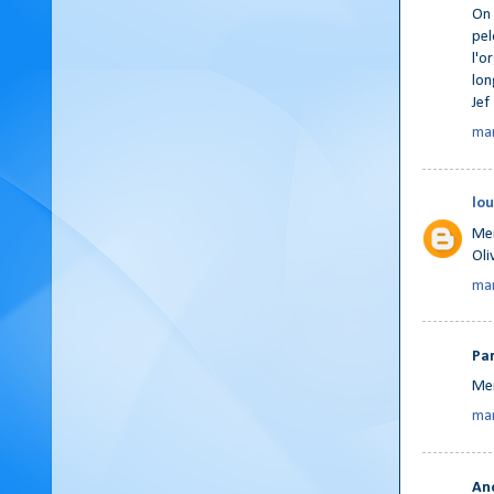
On 
pel
l'o
lon
Jef
mar
lo
Mer
Oli
mar
Par
Mer
mar
An