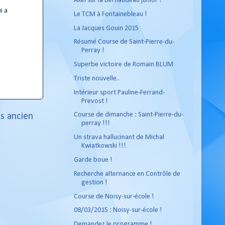
Axel sur la Bernaudeau junior !
i a
Le TCM à Fontainebleau !
La Jacques Gouin 2015
Résumé Course de Saint-Pierre-du-
Perray !
Superbe victoire de Romain BLUM
Triste nouvelle..
Intérieur sport Pauline-Ferrand-
Prevost !
Course de dimanche : Saint-Pierre-du-
us ancien
perray !!!
Un strava hallucinant de Michal
Kwiatkowski !!!
Garde boue !
Recherche alternance en Contrôle de
gestion !
Course de Noisy-sur-école !
08/03/2015 : Noisy-sur-école !
Demandez le programme !