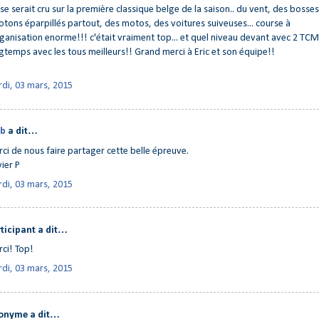
se serait cru sur la première classique belge de la saison.. du vent, des bosses
otons éparpillés partout, des motos, des voitures suiveuses... course à
rganisation enorme!!! c'était vraiment top... et quel niveau devant avec 2 TCM
gtemps avec les tous meilleurs!! Grand merci à Eric et son équipe!!
di, 03 mars, 2015
ub
a dit…
ci de nous faire partager cette belle épreuve.
vier P
di, 03 mars, 2015
ticipant a dit…
ci! Top!
di, 03 mars, 2015
onyme a dit…