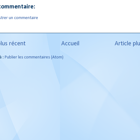
commentaire:
strer un commentaire
plus récent
Accueil
Article pl
à :
Publier les commentaires (Atom)