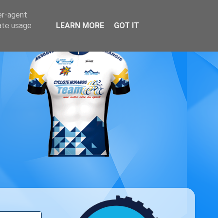
er-agent
rate usage
LEARN MORE
GOT IT