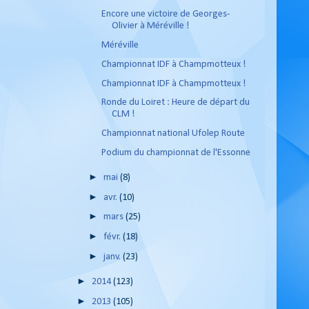
Encore une victoire de Georges-
Olivier à Méréville !
Méréville
Championnat IDF à Champmotteux !
Championnat IDF à Champmotteux !
Ronde du Loiret : Heure de départ du
CLM !
Championnat national Ufolep Route
Podium du championnat de l'Essonne
►
mai
(8)
►
avr.
(10)
►
mars
(25)
►
févr.
(18)
►
janv.
(23)
►
2014
(123)
►
2013
(105)