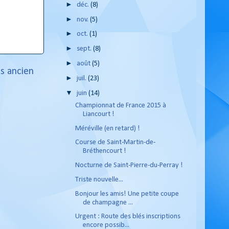
►
déc.
(8)
►
nov.
(5)
►
oct.
(1)
►
sept.
(8)
►
août
(5)
us ancien
►
juil.
(23)
▼
juin
(14)
Championnat de France 2015 à
Liancourt !
Méréville (en retard) !
Course de Saint-Martin-de-
Bréthencourt !
Nocturne de Saint-Pierre-du-Perray !
Triste nouvelle...
Bonjour les amis! Une petite coupe
de champagne ...
Urgent : Route des blés inscriptions
encore possib...