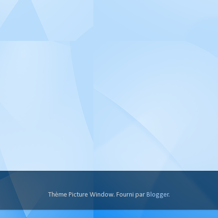
Thème Picture Window. Fourni par
Blogger
.