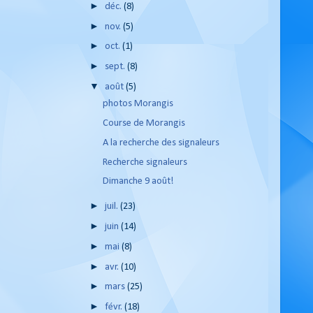
►
déc.
(8)
►
nov.
(5)
►
oct.
(1)
►
sept.
(8)
▼
août
(5)
photos Morangis
Course de Morangis
A la recherche des signaleurs
Recherche signaleurs
Dimanche 9 août!
►
juil.
(23)
►
juin
(14)
►
mai
(8)
►
avr.
(10)
►
mars
(25)
►
févr.
(18)