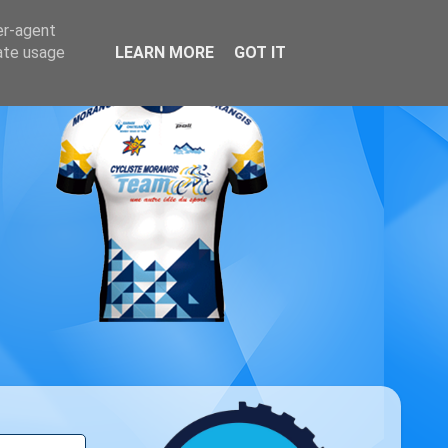
er-agent
rate usage
LEARN MORE
GOT IT