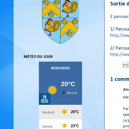
Sortie 
2
parcour
1/ Parcou
http://ww
2/ Parcou
http://ww
MÉTÉO DU JOUR
1 comm
An
Mea
Par
que
La 
pro