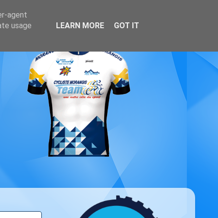
er-agent
rate usage
LEARN MORE
GOT IT