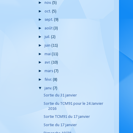
►
nov.
(5)
►
oct.
(5)
►
sept.
(9)
►
août
(3)
►
juil.
(2)
►
juin
(11)
►
mai
(11)
►
avr.
(10)
►
mars
(7)
►
févr.
(8)
▼
janv.
(7)
Sortie du 31 janvier
Sortie du TCM91 pour le 24 Janvier
2016
Sortie TCM91 du 17 janvier
Sortie du 17 janvier