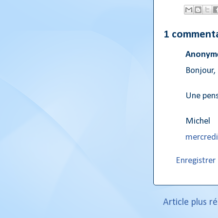
1 commenta
Anonyme
Bonjour,
Une pens
Michel
mercredi,
Enregistre
Article plus r