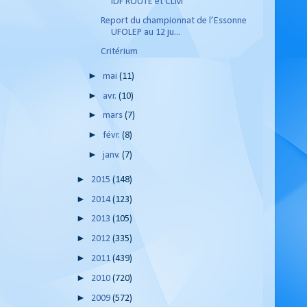
IDF ROUTE et CLM
Report du championnat de l’Essonne
UFOLEP au 12 ju...
Critérium
►
mai
(11)
►
avr.
(10)
►
mars
(7)
►
févr.
(8)
►
janv.
(7)
►
2015
(148)
►
2014
(123)
►
2013
(105)
►
2012
(335)
►
2011
(439)
►
2010
(720)
►
2009
(572)