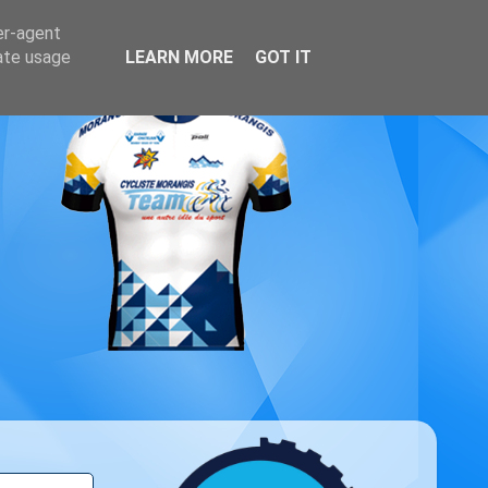
er-agent
rate usage
LEARN MORE
GOT IT