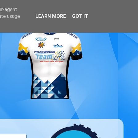
er-agent
rate usage
LEARN MORE
GOT IT