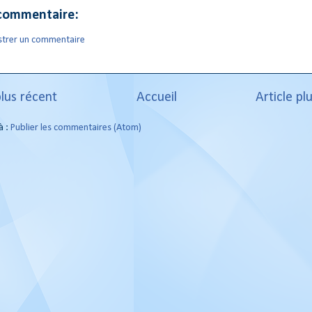
commentaire:
strer un commentaire
plus récent
Accueil
Article pl
à :
Publier les commentaires (Atom)