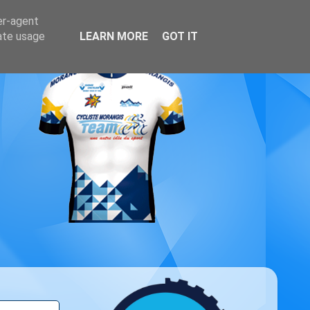
er-agent
rate usage
LEARN MORE
GOT IT