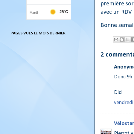
première sor
avec un RDV à
Bonne semain
PAGES VUES LE MOIS DERNIER
2 commenta
Anonyme
Donc 9h s
Did
vendredi
Vélostar
Pierrot y