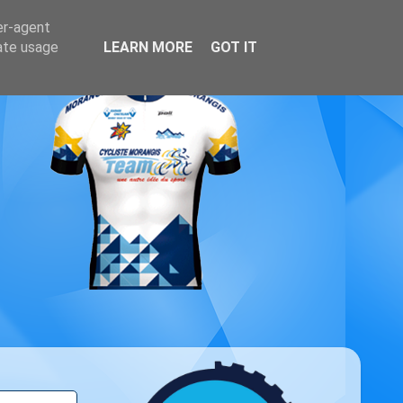
er-agent
rate usage
LEARN MORE
GOT IT