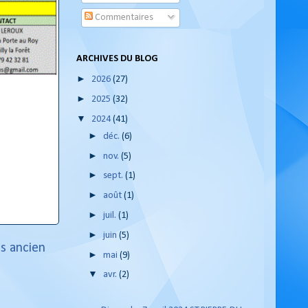
Commentaires
ARCHIVES DU BLOG
►
2026
(27)
►
2025
(32)
▼
2024
(41)
►
déc.
(6)
►
nov.
(5)
►
sept.
(1)
►
août
(1)
►
juil.
(1)
►
juin
(5)
us ancien
►
mai
(9)
▼
avr.
(2)