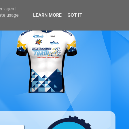
er-agent
rate usage
LEARN MORE
GOT IT