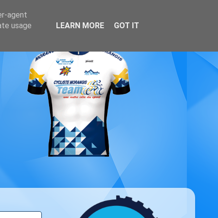
er-agent
rate usage
LEARN MORE
GOT IT