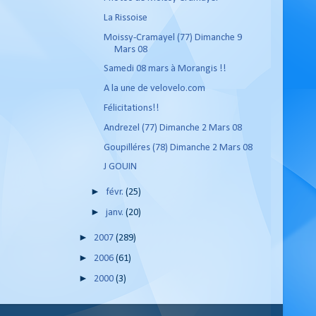
La Rissoise
Moissy-Cramayel (77) Dimanche 9
Mars 08
Samedi 08 mars à Morangis !!
A la une de velovelo.com
Félicitations!!
Andrezel (77) Dimanche 2 Mars 08
Goupilléres (78) Dimanche 2 Mars 08
J GOUIN
►
févr.
(25)
►
janv.
(20)
►
2007
(289)
►
2006
(61)
►
2000
(3)