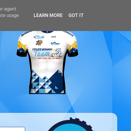
er-agent
rate usage
LEARN MORE
GOT IT