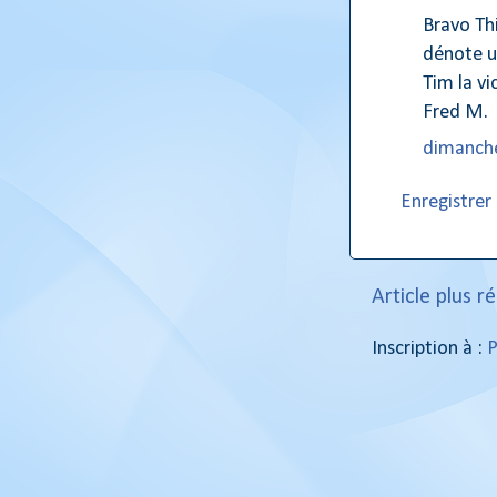
Bravo Thi
dénote u
Tim la vi
Fred M.
dimanche
Enregistre
Article plus r
Inscription à :
P