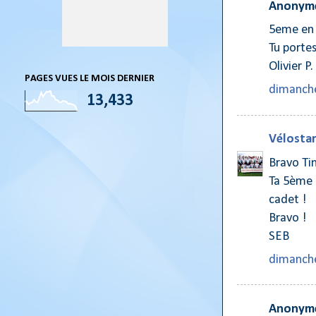
Anonyme
5eme en 
Tu portes
Olivier P.
PAGES VUES LE MOIS DERNIER
dimanche
13,433
Vélostar
Bravo Ti
Ta 5ème p
cadet !
Bravo !
SEB
dimanche
Anonyme