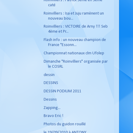
Roinvilliers : Patrick 3ème en 3ème
caté
Roinvilliers : Isa et Juju ramènent un
nouveau bou...
Roinvilliers : VICTOIRE de Arny !!! Seb
4ème et Pr...
Flash info : un nouveau champion de
France "Essonn...
Championnat nationaux clm Ufolep
Dimanche "Roinvilliers" organisée par
le COSRL
dessin
DESSINS
DESSIN PODIUM 2011
Dessins
Zapping...
Bravo Eric !
Photos du guidon rouillé
le 19/09/2010 à ANTONY