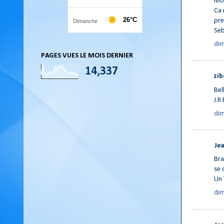
Moi
Ca 
pre
Se
dim
PAGES VUES LE MOIS DERNIER
14,337
zib
Bel
J.R
dim
Jea
Bra
se 
Un 
dim