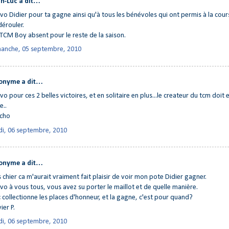
n-Luc a dit…
vo Didier pour ta gagne ainsi qu'à tous les bénévoles qui ont permis à la cou
dérouler.
TCM Boy absent pour le reste de la saison.
anche, 05 septembre, 2010
onyme a dit…
vo pour ces 2 belles victoires, et en solitaire en plus...le createur du tcm doit 
e..
ucho
di, 06 septembre, 2010
onyme a dit…
s chier ca m'aurait vraiment fait plaisir de voir mon pote Didier gagner.
vo à vous tous, vous avez su porter le maillot et de quelle manière.
c collectionne les places d'honneur, et la gagne, c'est pour quand?
ier P.
di, 06 septembre, 2010