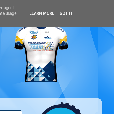
er-agent
rate usage
LEARN MORE
GOT IT