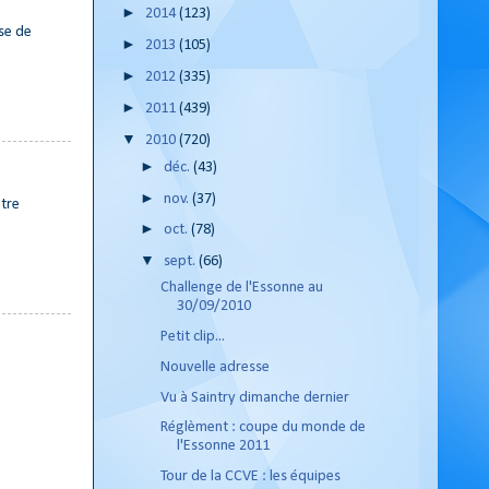
►
2014
(123)
rse de
►
2013
(105)
►
2012
(335)
►
2011
(439)
▼
2010
(720)
►
déc.
(43)
►
nov.
(37)
etre
►
oct.
(78)
▼
sept.
(66)
Challenge de l'Essonne au
30/09/2010
Petit clip...
Nouvelle adresse
Vu à Saintry dimanche dernier
Réglèment : coupe du monde de
l'Essonne 2011
Tour de la CCVE : les équipes