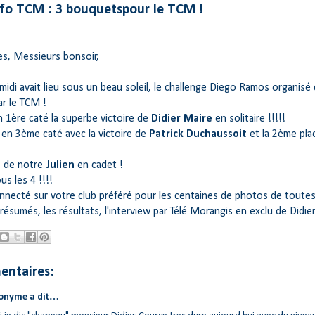
nfo TCM : 3 bouquetspour le TCM !
, Messieurs bonsoir,
midi avait lieu sous un beau soleil, le challenge Diego Ramos organisé 
ar le TCM !
n 1ère caté la superbe victoire de
Didier Maire
en solitaire !!!!!
 en 3ème caté avec la victoire de
Patrick Duchaussoit
et la 2ème pla
e de notre
Julien
en cadet !
us les 4 !!!!
nnecté sur votre club préféré pour les centaines de photos de toutes
 résumés, les résultats, l'interview par Télé Morangis en exclu de Didier e
entaires:
onyme a dit…