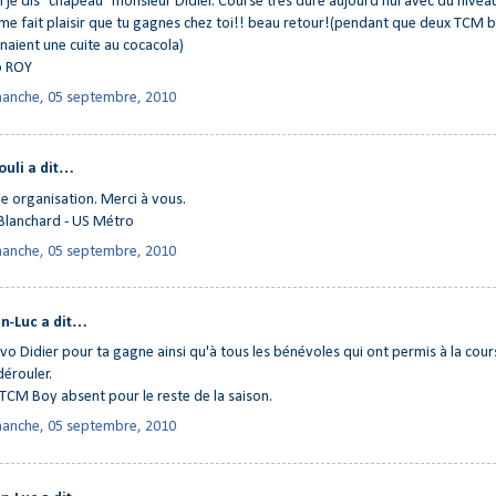
 je dis "chapeau" monsieur Didier. Course tres dure aujourd hui avec du nivea
me fait plaisir que tu gagnes chez toi!! beau retour!(pendant que deux TCM 
naient une cuite au cocacola)
b ROY
anche, 05 septembre, 2010
ouli a dit…
le organisation. Merci à vous.
 Blanchard - US Métro
anche, 05 septembre, 2010
n-Luc a dit…
vo Didier pour ta gagne ainsi qu'à tous les bénévoles qui ont permis à la cou
dérouler.
TCM Boy absent pour le reste de la saison.
anche, 05 septembre, 2010