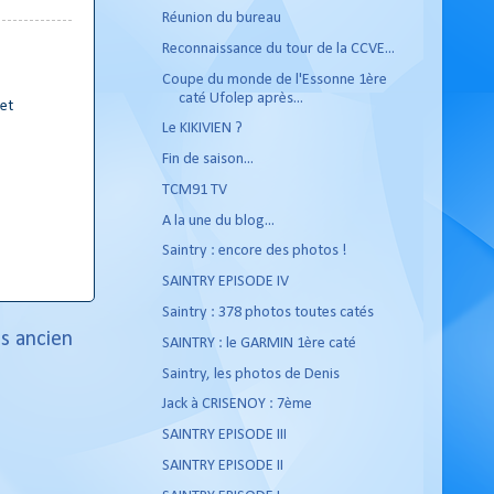
Réunion du bureau
Reconnaissance du tour de la CCVE...
Coupe du monde de l'Essonne 1ère
caté Ufolep après...
 et
Le KIKIVIEN ?
Fin de saison...
TCM91 TV
A la une du blog...
Saintry : encore des photos !
SAINTRY EPISODE IV
Saintry : 378 photos toutes catés
us ancien
SAINTRY : le GARMIN 1ère caté
Saintry, les photos de Denis
Jack à CRISENOY : 7ème
SAINTRY EPISODE III
SAINTRY EPISODE II