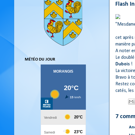
Flash I
"Mesdames
cet après 
manière p
A noter e
Le doublé
MÉTÉO DU JOUR
Dubois
!
La victoir
Bravo à to
Restez co
catés, les
7 comm
An