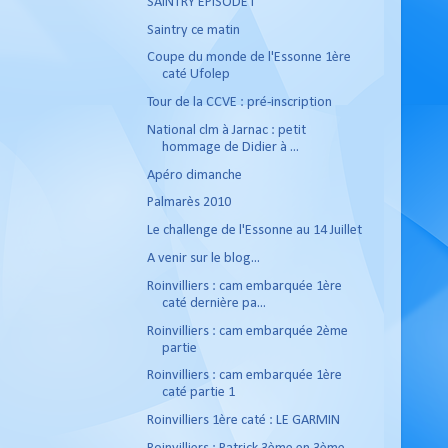
SAINTRY EPISODE I
Saintry ce matin
Coupe du monde de l'Essonne 1ère
caté Ufolep
Tour de la CCVE : pré-inscription
National clm à Jarnac : petit
hommage de Didier à ...
Apéro dimanche
Palmarès 2010
Le challenge de l'Essonne au 14 Juillet
A venir sur le blog...
Roinvilliers : cam embarquée 1ère
caté dernière pa...
Roinvilliers : cam embarquée 2ème
partie
Roinvilliers : cam embarquée 1ère
caté partie 1
Roinvilliers 1ère caté : LE GARMIN