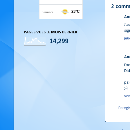
2 comm
An
J'a
sig
PAGES VUES LE MOIS DERNIER
jeu
14,299
An
Exc
Did
ps:
;-)
ven
Enregi