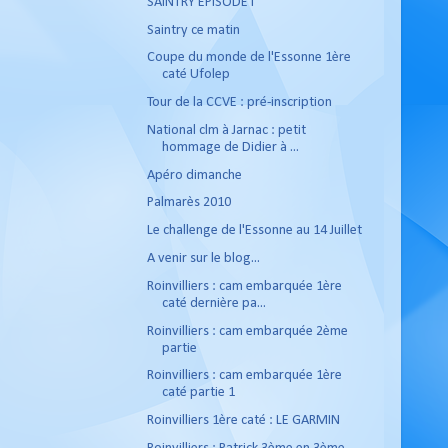
SAINTRY EPISODE I
Saintry ce matin
Coupe du monde de l'Essonne 1ère
caté Ufolep
Tour de la CCVE : pré-inscription
National clm à Jarnac : petit
hommage de Didier à ...
Apéro dimanche
Palmarès 2010
Le challenge de l'Essonne au 14 Juillet
A venir sur le blog...
Roinvilliers : cam embarquée 1ère
caté dernière pa...
Roinvilliers : cam embarquée 2ème
partie
Roinvilliers : cam embarquée 1ère
caté partie 1
Roinvilliers 1ère caté : LE GARMIN