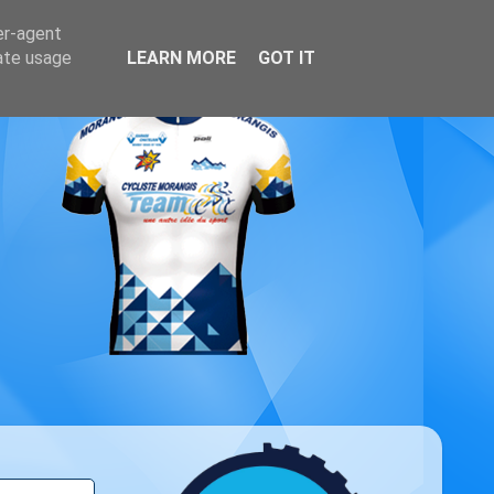
er-agent
rate usage
LEARN MORE
GOT IT