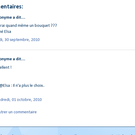
entaires:
onyme a dit…
urai quand même un bouquet ???
né Elsa
di, 30 septembre, 2010
onyme a dit…
ellent !
@Elsa : Il n'a plus le choix..
dredi, 01 octobre, 2010
strer un commentaire