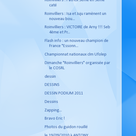
Roinvilliers : Patrick 3ème en 3ème
caté
Roinvilliers : Isa et Juju ramènent un
nouveau bou...
Roinvilliers : VICTOIRE de Arny !!! Seb
4ème et Pr...
Flash info : un nouveau champion de
France "Essonn...
Championnat nationaux clm Ufolep
Dimanche "Roinvilliers" organisée par
le COSRL
dessin
DESSINS
DESSIN PODIUM 2011
Dessins
Zapping...
Bravo Eric !
Photos du guidon rouillé
le 19/09/2010 à ANTONY