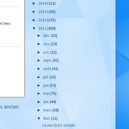
►
2014
(123)
►
2013
(105)
►
2012
(335)
t tres
▼
2011
(439)
►
déc.
(20)
►
nov.
(23)
►
oct.
(12)
►
sept.
(41)
►
août
(41)
►
juil.
(22)
►
juin
(53)
►
mai
(75)
►
avr.
(44)
us ancien
►
mars
(56)
▼
févr.
(21)
LA JACQUES GOUIN