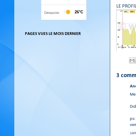
LE PROFI
PAGES VUES LE MOIS DERNIER
3 comm
An
Mer
Did 
ps:
ven
sam