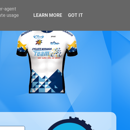
er-agent
rate usage
LEARN MORE
GOT IT