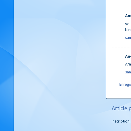
An
vou
bie
sam
An
Arn
sam
Enregi
Article 
Inscription 