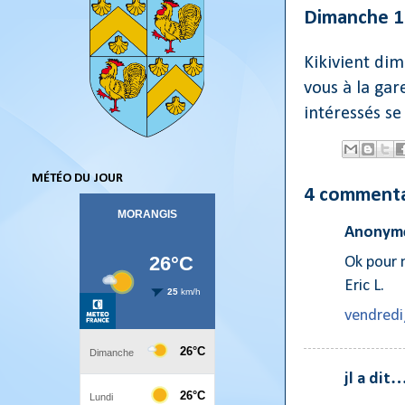
Dimanche 
Kikivient dim
vous à la gare
intéressés s
MÉTÉO DU JOUR
4 commenta
Anonyme
Ok pour 
Eric L.
vendredi
jl a dit