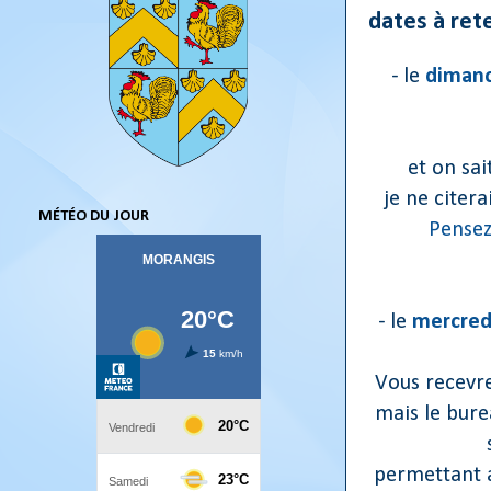
dates à rete
- le
dimanc
et on sai
je ne citer
MÉTÉO DU JOUR
Pensez
- le
mercred
Vous recevre
mais le bure
permettant a