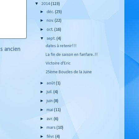
▼
2014
(123)
►
déc.
(25)
►
nov.
(22)
►
oct.
(16)
▼
sept.
(4)
dates à retenir!!!
us ancien
La fin de saison en fanfare..!!
Victoire d'Eric
25ème Boucles de la Juine
►
août
(1)
►
juil.
(4)
►
juin
(8)
►
mai
(11)
►
avr.
(6)
►
mars
(10)
►
févr.
(4)