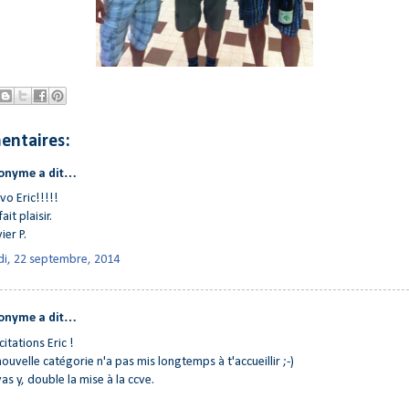
entaires:
onyme a dit…
vo Eric!!!!!
ait plaisir.
ier P.
di, 22 septembre, 2014
onyme a dit…
icitations Eric !
nouvelle catégorie n'a pas mis longtemps à t'accueillir ;-)
vas y, double la mise à la ccve.