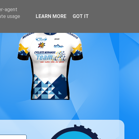
er-agent
rate usage
LEARN MORE
GOT IT