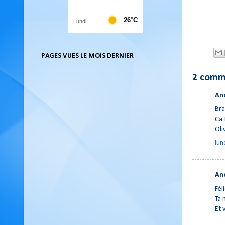
PAGES VUES LE MOIS DERNIER
2 comm
An
Bra
Ca f
Oliv
lun
An
Fél
Ta 
Et 