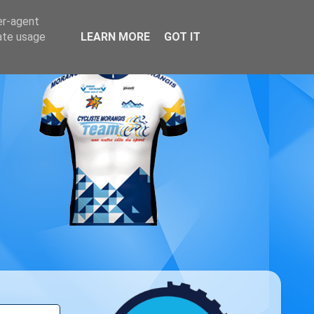
er-agent
rate usage
LEARN MORE
GOT IT