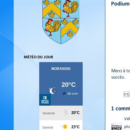
Podium
MÉTÉO DU JOUR
Merci à t
succès..
1 comm
Vél
pho