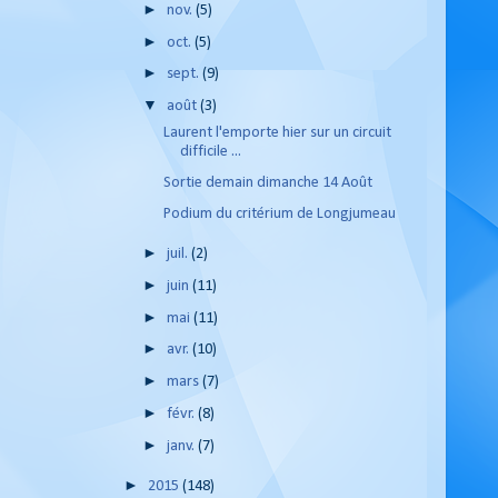
►
nov.
(5)
►
oct.
(5)
►
sept.
(9)
▼
août
(3)
Laurent l'emporte hier sur un circuit
difficile ...
Sortie demain dimanche 14 Août
Podium du critérium de Longjumeau
►
juil.
(2)
►
juin
(11)
►
mai
(11)
►
avr.
(10)
►
mars
(7)
►
févr.
(8)
►
janv.
(7)
►
2015
(148)