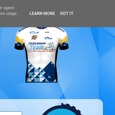
er-agent
rate usage
LEARN MORE
GOT IT