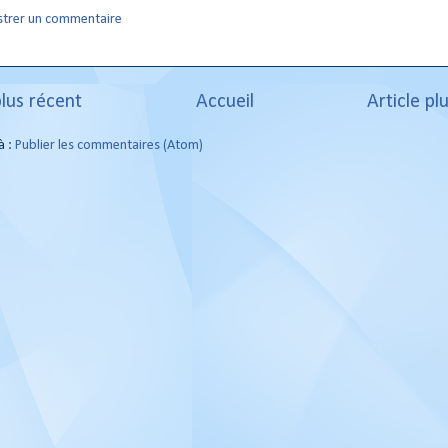
strer un commentaire
plus récent
Accueil
Article pl
à :
Publier les commentaires (Atom)