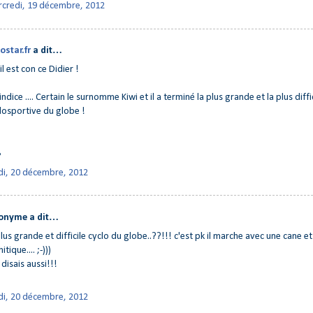
credi, 19 décembre, 2012
ostar.fr
a dit…
il est con ce Didier !
indice .... Certain le surnomme Kiwi et il a terminé la plus grande et la plus diffi
losportive du globe !
B
di, 20 décembre, 2012
onyme a dit…
plus grande et difficile cyclo du globe..??!!! c'est pk il marche avec une cane et 
itique.... ;-)))
disais aussi!!!
di, 20 décembre, 2012