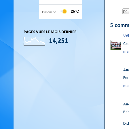
5 comm
PAGES VUES LE MOIS DERNIER
Vél
14,251
C'e
mar
An
Pe
mar
An
Bah
Did