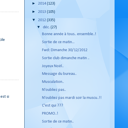
►
2014
(123)
►
2013
(105)
▼
2012
(335)
▼
déc.
(27)
Bonne année à tous.. ensemble..!
cile
Sortie de ce matin...
Fwd: Dimanche 30/12/2012
Sortie club dimanche matin ..
Joyeux Noël..
Message du bureau..
Musculation..
N'oubliez pas..
est si
N'oubliez pas mardi soir la muscu..!!
C'est qui ???
PROMO..!
Sortie de ce matin..