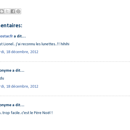
entaires:
ostar.fr
a dit…
st Lionel.. j'ai reconnu les lunettes..!! hihihi
di, 18 décembre, 2012
onyme a dit…
rdu
di, 18 décembre, 2012
onyme a dit…
..trop facile..c'est le Père Noël !