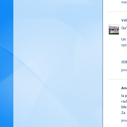
mer
Vél
Qu'
Un 
cyc
SE
jeu
An
la 
rach
Me 
Za
jeu