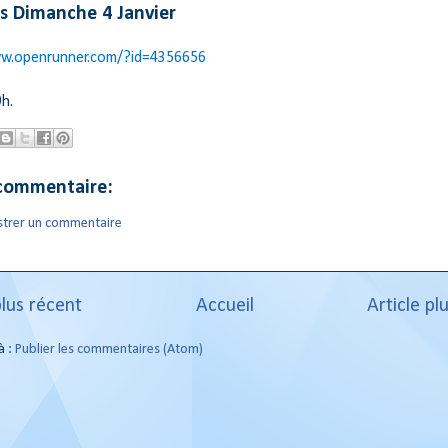
s Dimanche 4 Janvier
ww.openrunner.com/?id=4356656
h.
commentaire:
strer un commentaire
plus récent
Accueil
Article pl
à :
Publier les commentaires (Atom)