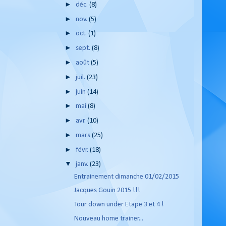
►
déc.
(8)
►
nov.
(5)
►
oct.
(1)
►
sept.
(8)
►
août
(5)
►
juil.
(23)
►
juin
(14)
►
mai
(8)
►
avr.
(10)
►
mars
(25)
►
févr.
(18)
▼
janv.
(23)
Entrainement dimanche 01/02/2015
Jacques Gouin 2015 !!!
Tour down under Etape 3 et 4 !
Nouveau home trainer...