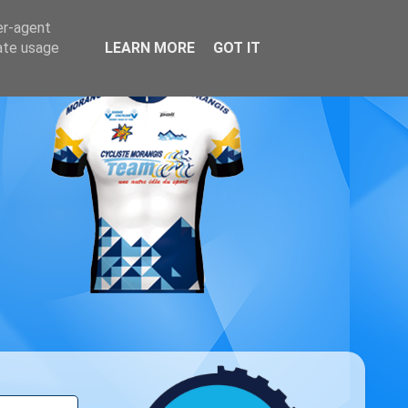
er-agent
rate usage
LEARN MORE
GOT IT